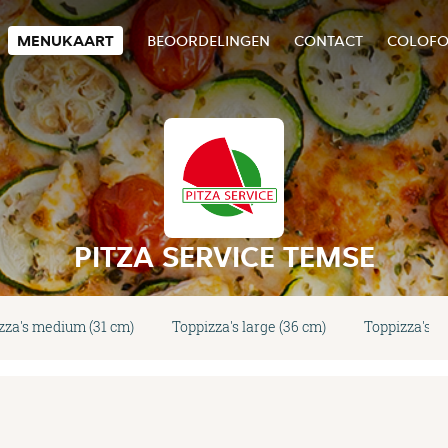
MENUKAART
BEOORDELINGEN
CONTACT
COLOF
PITZA SERVICE TEMSE
zza's medium (31 cm)
Toppizza's large (36 cm)
Toppizza's pa