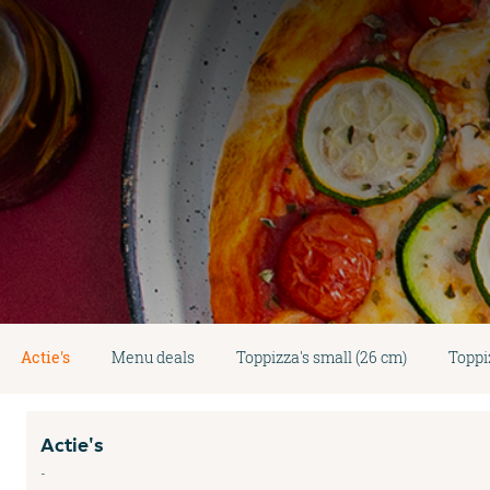
Actie's
Menu deals
Toppizza's small (26 cm)
Toppi
Actie's
-