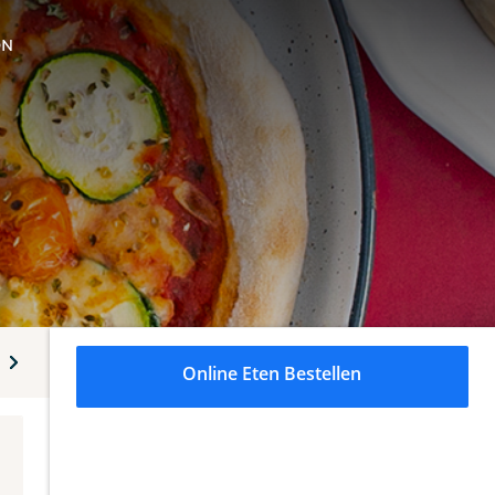
ON
rty (42 cm)
Stel uw eigen pizza samen
Schotels
Past
Online Eten Bestellen